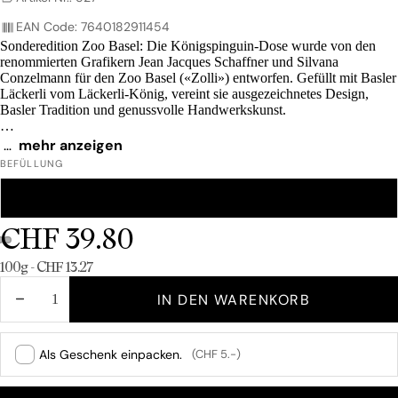
EAN Code: 7640182911454
Sonderedition Zoo Basel: Die Königspinguin-Dose wurde von den
renommierten Grafikern Jean Jacques Schaffner und Silvana
Conzelmann für den Zoo Basel («Zolli») entworfen. Gefüllt mit Basler
Läckerli vom Läckerli-König, vereint sie ausgezeichnetes Design,
Basler Tradition und genussvolle Handwerkskunst.
2024 wurde die Dose mit dem Swiss Packaging Award ausgezeichnet.
…
mehr anzeigen
Lieferzeit: 1-2 Tage
BEFÜLLUNG
GEMISCHT
KLASSISCH
CHF 39.80
Grundpreis
100g - CHF 13.27
MENGE
MENGE
IN DEN WARENKORB
VERRINGERN
ERHÖHEN
Als Geschenk einpacken.
(CHF 5.-)