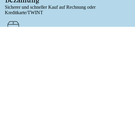
Sicherer und schneller Kauf auf Rechnung oder
Kreditkarte/TWINT
Versandkostenfrei
Für Onlinebestellungen (B-POST/CH) ab Bestellwert 61.-
CHF 39.80
Fragen?
Sende E-Mail an
info@baslerleckerly.ch
oder Tel.
+41 61 322 08
18
VOLRO
Bleiben Sie auf dem