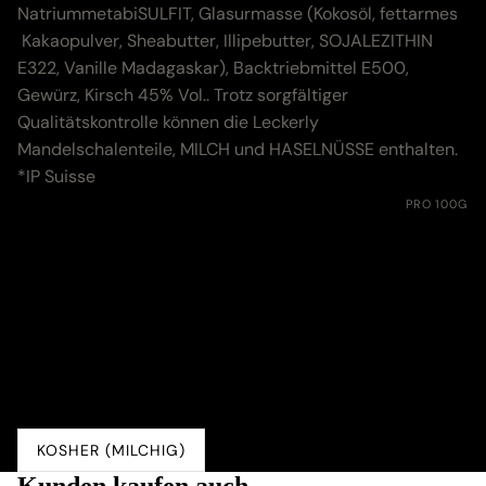
NatriummetabiSULFIT, Glasurmasse (Kokosöl, fettarmes
Kakaopulver, Sheabutter, Illipebutter, SOJALEZITHIN
E322, Vanille Madagaskar), Backtriebmittel E500,
Gewürz, Kirsch 45% Vol.. Trotz sorgfältiger
Qualitätskontrolle können die Leckerly
Mandelschalenteile, MILCH und HASELNÜSSE enthalten.
*IP Suisse
Nährwerte:
PRO 100G
Energie
1550 kJ (370 kcal)
Fett
4.1 g
davon gesättigte Fettsäuren
0.3 g
Kohlenhydrate
76.0 g
davon Zucker
54.0 g
Eiweiss
5.0 g
Salz
0.01 g
KOSHER (MILCHIG)