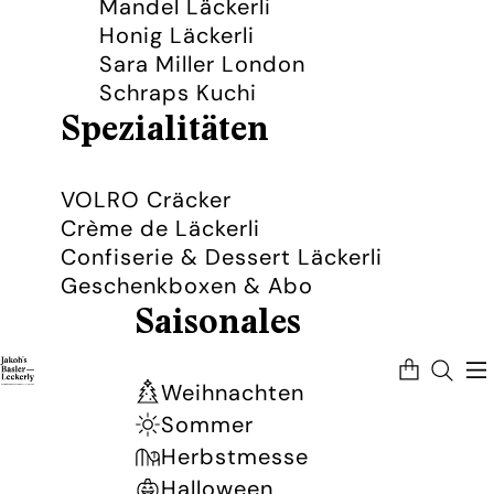
Mandel Läckerli
Honig Läckerli
Sara Miller London
Schraps Kuchi
Spezialitäten
VOLRO Cräcker
Crème de Läckerli
Confiserie & Dessert Läckerli
Geschenkboxen & Abo
Saisonales
Artikel
im
Warenkorb
Weihnachten
insgesamt:
0
Sommer
Herbstmesse
Halloween