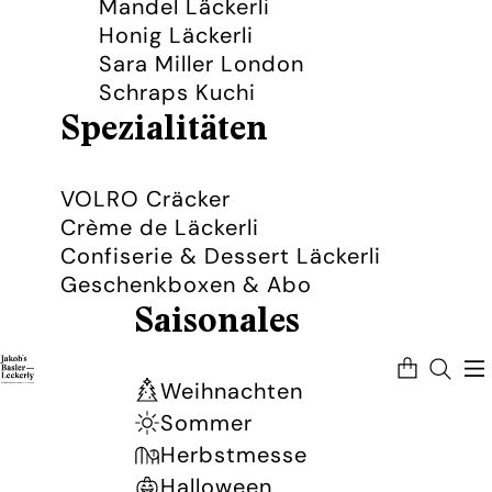
Mandel Läckerli
Honig Läckerli
Sara Miller London
Schraps Kuchi
Spezialitäten
VOLRO Cräcker
Crème de Läckerli
Confiserie & Dessert Läckerli
Geschenkboxen & Abo
Saisonales
Artikel
im
Warenkorb
Weihnachten
insgesamt:
0
Sommer
Herbstmesse
Halloween