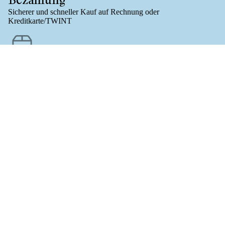
Sicherer und schneller Kauf auf Rechnung oder
Kreditkarte/TWINT
Versandkostenfrei
Für Onlinebestellungen (B-POST/CH) ab Bestellwert 61.-
CHF 11.50
Fragen?
Sende E-Mail an
info@baslerleckerly.ch
oder Tel.
+41 61 322 08
18
VOLRO
Bleiben Sie auf dem