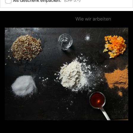
Als Geschenk einpacken.
(CHF 5.-)
Zutaten & Nährwerte
Wie wir arbeiten
Personalisierte Geschenke
Zutaten & Nährwerte