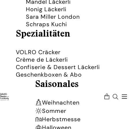
Mandel Läckerli
Honig Läckerli
Sara Miller London
Schraps Kuchi
Spezialitäten
VOLRO Cräcker
Crème de Läckerli
Confiserie & Dessert Läckerli
Geschenkboxen & Abo
Saisonales
Artikel
im
Warenkorb
Weihnachten
insgesamt:
0
Sommer
Herbstmesse
Halloween