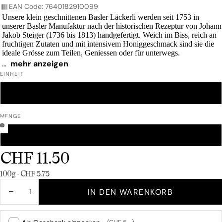
EAN Code: 7640182910099
Unsere klein geschnittenen Basler Läckerli werden seit 1753 in
unserer Basler Manufaktur nach der historischen Rezeptur von Johann
Jakob Steiger (1736 bis 1813) handgefertigt. Weich im Biss, reich an
fruchtigen Zutaten und mit intensivem Honiggeschmack sind sie die
ideale Grösse zum Teilen, Geniessen oder für unterwegs.
…
mehr anzeigen
Lieferzeit: 1-2 Tage
EINHEIT
200 G
1KG
MENGE
EINZELPRODUKT
12ER BOX
CHF 11.50
Grundpreis
100g - CHF 5.75
MENGE
MENGE
IN DEN WARENKORB
VERRINGERN
ERHÖHEN