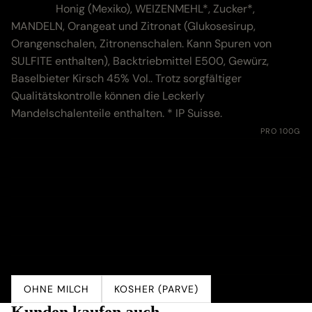
Zutaten:
Honig (Mexiko), WEIZENMEHL*, Zucker*,
MANDELN, Orangeat und Zitronat (Glukosesirup,
Orangenschalen, Zitronenschalen. Kann Spuren von
SULFITE enthalten), Backtriebmittel E500, Gewürz,
Baselbieter Kirsch 45% Vol.. Trotz sorgfältiger
Qualitätskontrolle können die Leckerly
Mandelschalenteile enthalten. * IP Suisse.
Nährwerte:
PRO 100G
Energie
1550 kJ (370 kcal)
Fett
4.1 g
davon gesättigte Fettsäuren
0.3 g
Kohlenhydrate
76.0 g
davon Zucker
54.0 g
Eiweiss
5.0 g
Salz
0.01 g
OHNE MILCH
KOSHER (PARVE)