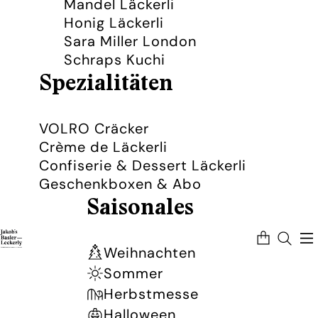
Mandel Läckerli
Honig Läckerli
Sara Miller London
Schraps Kuchi
Spezialitäten
VOLRO Cräcker
Crème de Läckerli
Confiserie & Dessert Läckerli
Geschenkboxen & Abo
Saisonales
Artikel
im
Warenkorb
Weihnachten
insgesamt:
0
Sommer
Herbstmesse
Halloween