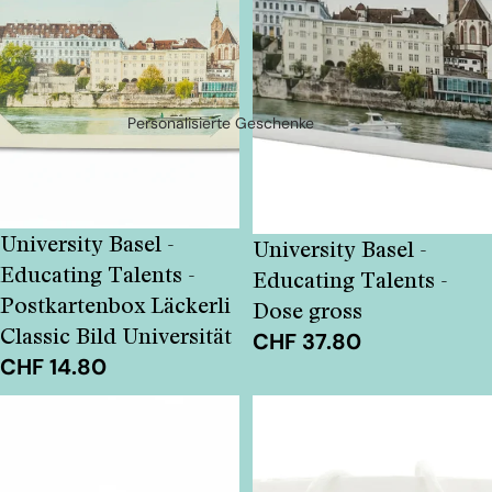
Personalisierte Geschenke
University Basel -
University Basel -
Educating Talents -
Educating Talents -
Postkartenbox Läckerli
Dose gross
Classic Bild Universität
CHF 37.80
CHF 14.80
University
Tragtasche
Basel
-
Educating
Talents