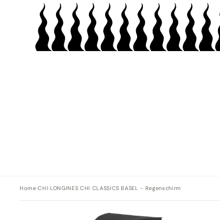
Home
›
CHI
›
LONGINES CHI CLASSICS BASEL - Regenschirm