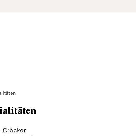
alitäten
ialitäten
 Cräcker