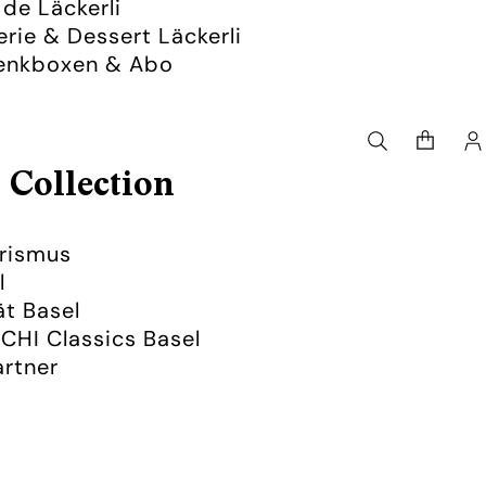
de Läckerli
erie & Dessert Läckerli
enkboxen & Abo
Artikel
im
Warenko
insgesamt
0
 Collection
K
urismus
l
ät Basel
CHI Classics Basel
rtner