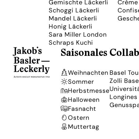
Gemischte Läckerli
Crème 
Schoggi Läckerli
Confis
Mandel Läckerli
Gesch
Honig Läckerli
Sara Miller London
Schraps Kuchi
Saisonales
Collab
Weihnachten
Basel To
Zolli Base
Sommer
Universit
Herbstmesse
Longines 
Halloween
Genusspa
Fasnacht
Ostern
Muttertag