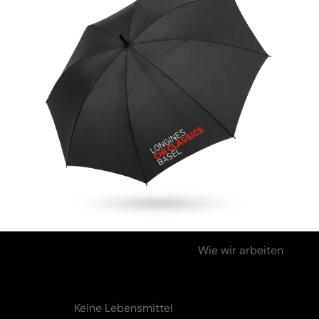
Zutaten & Nährwerte
Wie wir arbeiten
Zutaten & Nährwerte
Zutaten:
Keine Lebensmittel