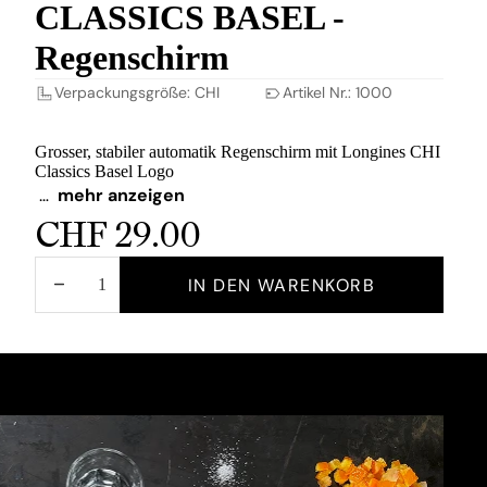
CLASSICS BASEL -
Regenschirm
Verpackungsgröße: CHI
Artikel Nr.: 1000
Grosser, stabiler automatik Regenschirm mit Longines CHI
Classics Basel Logo
…
mehr anzeigen
Lieferzeit: 1-2 Tage
CHF 29.00
MENGE
MENGE
IN DEN WARENKORB
VERRINGERN
ERHÖHEN