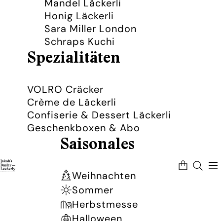
Mandel Läckerli
Honig Läckerli
Sara Miller London
Schraps Kuchi
Spezialitäten
VOLRO Cräcker
Crème de Läckerli
Confiserie & Dessert Läckerli
Geschenkboxen & Abo
Saisonales
Artikel
im
Warenkorb
Weihnachten
insgesamt:
0
Sommer
Herbstmesse
Halloween