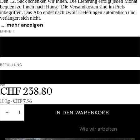
Den 12. Sack schenken wir Ihnen. Die Lieferung erfolgt jeden Monat
bequem zu Ihnen nach Hause. Die Versandkosten sind im Preis
inbegriffen. Das Abo endet nach zwölf Lieferungen automatisch und
verlängert sich nicht.
…
mehr anzeigen
Lieferzeit: 1-2 Tage
EINHEIT
250 G
500 G
1 KG
BEFÜLLUNG
KLASSISCH
GEMISCHT
CHF 238.80
Grundpreis
100g - CHF 7.96
MENGE
MENGE
IN DEN WARENKORB
VERRINGERN
ERHÖHEN
Zutaten & Nährwerte
Wie wir arbeiten