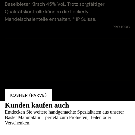
Baselbieter Kirsch 45% Vol.. Trotz sorgfältiger
Qualitätskontrolle können die Leckerly
Mandelschalenteile enthalten. * IP Suisse.
Nährwerte:
PRO 100G
Energie
1550 kJ (370 kcal)
Fett
4.1 g
davon gesättigte Fettsäuren
0.3 g
Kohlenhydrate
76.0 g
davon Zucker
54.0 g
Eiweiss
5.0 g
Salz
0.01 g
KOSHER (PARVE)
Kunden kaufen auch
Entdecken Sie weitere handgemachte Spezialitäten aus unserer
Basler Manufaktur – perfekt zum Probieren, Teilen oder
Verschenken.