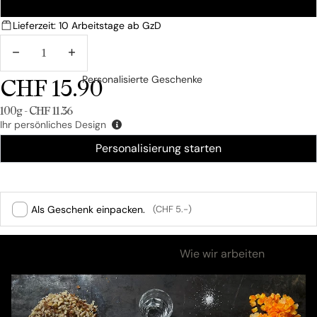
EXPRESS
Lieferzeit: 10 Arbeitstage ab GzD
MENGE
MENGE
VERRINGERN
ERHÖHEN
CHF 15.90
Personalisierte Geschenke
Grundpreis
100g - CHF 11.36
Ihr persönliches Design
Personalisierung starten
Als Geschenk einpacken.
(CHF 5.-)
Zutaten & Nährwerte
Wie wir arbeiten