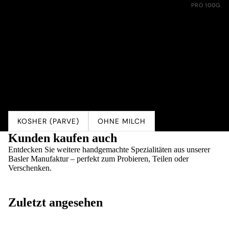
Nährwerte:
PRO 100G
Energie
1550 kJ (370 kcal)
Fett
4.1 g
davon gesättigte Fettsäuren
0.3 g
Kohlenhydrate
76.0 g
davon Zucker
54.0 g
Eiweiss
5.0 g
Salz
0.1 g
KOSHER (PARVE)
OHNE MILCH
Kunden kaufen auch
Entdecken Sie weitere handgemachte Spezialitäten aus unserer
Basler Manufaktur – perfekt zum Probieren, Teilen oder
Verschenken.
Zuletzt angesehen