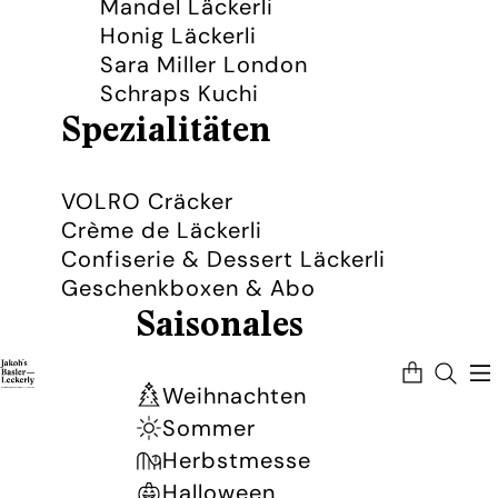
Mandel Läckerli
Honig Läckerli
Sara Miller London
Schraps Kuchi
Spezialitäten
VOLRO Cräcker
Crème de Läckerli
Confiserie & Dessert Läckerli
Geschenkboxen & Abo
Saisonales
Artikel
im
Warenkorb
Weihnachten
insgesamt:
0
Sommer
Herbstmesse
Halloween