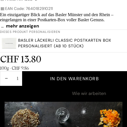
EAN Code: 7640182910211
Ein einzigartiger Blick auf das Basler Münster und den Rhein –
eingefangen in einer Postkarten-Box voller Basler Genuss.
…
mehr anzeigen
Lieferzeit: 1-2 Tage
DIESES PRODUKT PERSONALISIEREN
BASLER LÄCKERLI CLASSIC POSTKARTEN BOX
PERSONALISIERT (AB 10 STÜCK)
CHF 13.80
Grundpreis
100g - CHF 9.86
MENGE
MENGE
IN DEN WARENKORB
VERRINGERN
ERHÖHEN
Zutaten & Nährwerte
Wie wir arbeiten