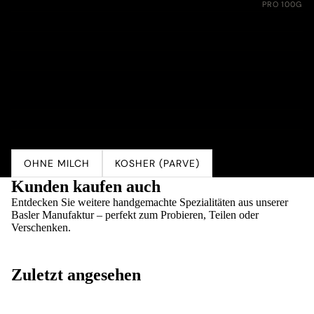
Nährwerte:
PRO 100G
Energie
1550 kJ (370 kcal)
Fett
4.1 g
davon gesättigte Fettsäuren
0.3 g
Kohlenhydrate
76.0 g
davon Zucker
54.0 g
Eiweiss
5.0 g
Salz
0.01 g
OHNE MILCH
KOSHER (PARVE)
Kunden kaufen auch
Entdecken Sie weitere handgemachte Spezialitäten aus unserer
Basler Manufaktur – perfekt zum Probieren, Teilen oder
Verschenken.
Zuletzt angesehen