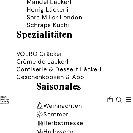
Mandel Läckerli
Honig Läckerli
Sara Miller London
Schraps Kuchi
Spezialitäten
VOLRO Cräcker
Crème de Läckerli
Confiserie & Dessert Läckerli
Geschenkboxen & Abo
Saisonales
Artikel
im
Warenkorb
Weihnachten
insgesamt:
0
Sommer
Herbstmesse
Halloween