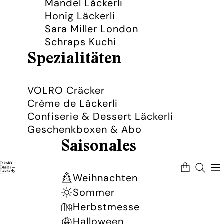
Mandel Läckerli
Honig Läckerli
Sara Miller London
Schraps Kuchi
Spezialitäten
VOLRO Cräcker
Crème de Läckerli
Confiserie & Dessert Läckerli
Geschenkboxen & Abo
Saisonales
Artikel
im
Warenkorb
Weihnachten
insgesamt:
0
Sommer
Herbstmesse
Halloween