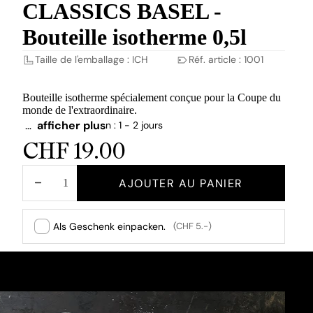
CLASSICS BASEL -
Bouteille isotherme 0,5l
Taille de l'emballage : ICH
Réf. article : 1001
Bouteille isotherme spécialement conçue pour la Coupe du
monde de l'extraordinaire.
…
afficher plus
Délai de livraison : 1 - 2 jours
CHF 19.00
DIMINUER
AUGMENTER
AJOUTER AU PANIER
LA
LA
QUANTITÉ
QUANTITÉ
Als Geschenk einpacken.
(CHF 5.-)