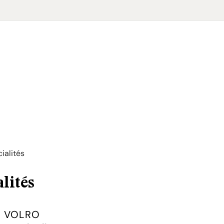
cialités
lités
s VOLRO