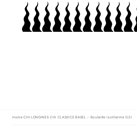
Home
›
CHI
›
LONGINES CHI CLASSICS BASEL - Bouteille isotherme 0,5l