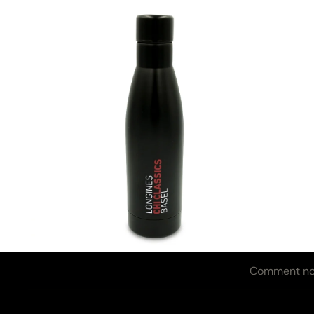
Ingrédients et valeurs nutritives
Comment nou
Ingrédients et valeurs nu