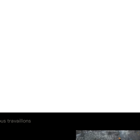
s travaillons
tritives