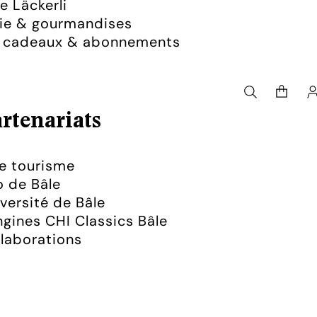
 Läckerli
rie & gourmandises
s cadeaux & abonnements
Nombre
total
d’article
dans
le
rtenariats
panier:
0
e tourisme
 de Bâle
versité de Bâle
gines CHI Classics Bâle
laborations