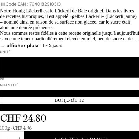
Code EAN : 7640182910310
Notre Honig Läckerli est le Läckerli de Bâle originel. Dans les livres
de recettes historiques, il est appelé «gelbes Läckerli» (Läckerli jaune)
– nommé ainsi en raison de sa surface non glacée, car le sucre était
alors une denrée précieuse.
Nous sommes restés fidèles à cette recette originelle jusqu'à aujourd'hui
: avec une teneur particulièrement élevée en miel, peu de sucre et de la
cannelle comme seule épice traditionnelle du Läckerli. Des ingrédients
…
afficher plus
Délai de livraison : 1 - 2 jours
naturels soigneusement sélectionnés et un véritable savoir-faire
UNITÉ
confèrent à notre Honig Läckerli son caractère inimitable.
250 G
500 G
1 KG
QUANTITÉ
PRODUIT UNIQUE
BOÎTE DE 12
BOÎTE DE 6
CHF 24.80
Prix unitaire
100g - CHF 4.96
DIMINUER
AUGMENTER