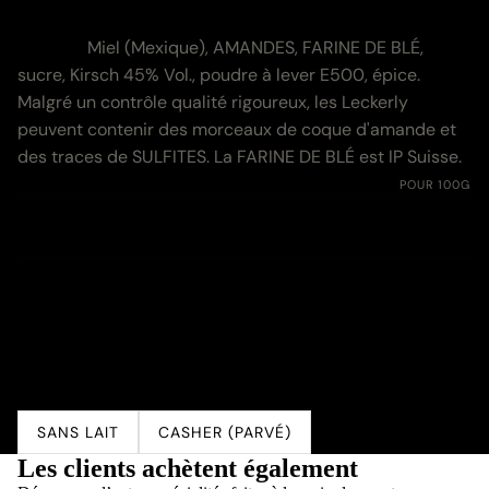
nutritives
Zutaten:
Miel (Mexique), AMANDES, FARINE DE BLÉ,
sucre, Kirsch 45% Vol., poudre à lever E500, épice.
Malgré un contrôle qualité rigoureux, les Leckerly
peuvent contenir des morceaux de coque d'amande et
des traces de SULFITES. La FARINE DE BLÉ est IP Suisse.
Nährwerte:
POUR 100G
Energie
1730 kJ (413 kcal)
Fett
15.7 g
davon gesättigte Fettsäuren
1.2 g
Kohlenhydrate
58.0 g
davon Zucker
38.0 g
Eiweiss
8.7 g
Salz
0.01 g
SANS LAIT
CASHER (PARVÉ)
Les clients achètent également