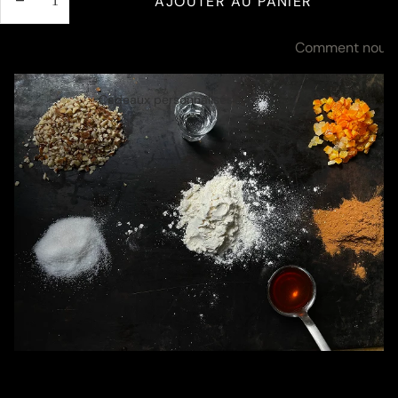
AJOUTER AU PANIER
LA
LA
QUANTITÉ
QUANTITÉ
Ingrédients et valeurs nutritives
Comment nous t
Cadeaux personnalisés
Ingrédients et valeurs