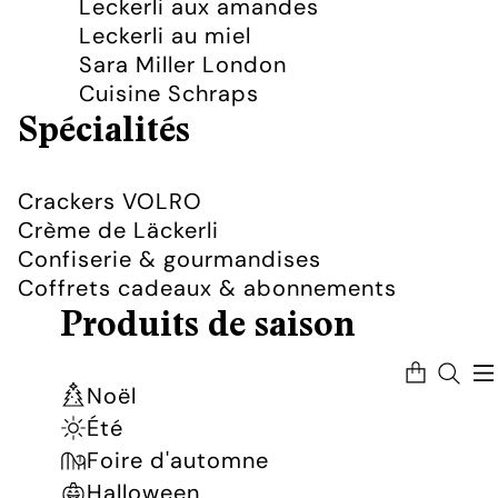
Leckerli aux amandes
Leckerli au miel
Sara Miller London
Cuisine Schraps
Spécialités
Crackers VOLRO
Crème de Läckerli
Confiserie & gourmandises
Coffrets cadeaux & abonnements
Produits de saison
Nombre
total
d’articles
Noël
dans
le
panier:
Été
0
Foire d'automne
Halloween