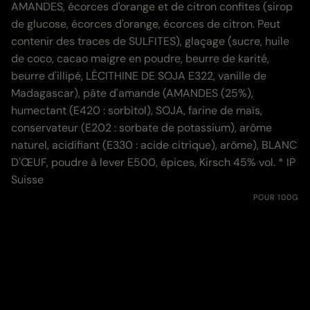
AMANDES, écorces d'orange et de citron confites (sirop
de glucose, écorces d'orange, écorces de citron. Peut
contenir des traces de SULFITES), glaçage (sucre, huile
de coco, cacao maigre en poudre, beurre de karité,
beurre d'illipé, LÉCITHINE DE SOJA E322, vanille de
Madagascar), pâte d'amande (AMANDES (25%),
humectant (E420 : sorbitol), SOJA, farine de maïs,
conservateur (E202 : sorbate de potassium), arôme
naturel, acidifiant (E330 : acide citrique), arôme), BLANC
D'ŒUF, poudre à lever E500, épices, Kirsch 45% vol. * IP
Suisse
Nährwerte:
POUR 100G
Energie
1711.8 kJ (409.1 kcal)
Fett
13.7 g
davon gesättigte Fettsäuren
1.6 g
Kohlenhydrate
62.5 g
davon Zucker
45.7 g