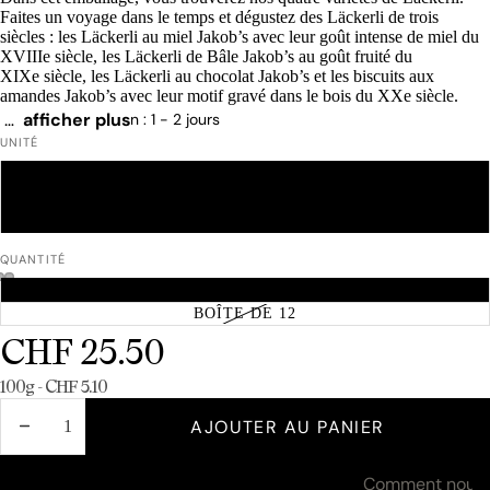
Faites un voyage dans le temps et dégustez des Läckerli de trois
siècles : les Läckerli au miel Jakob’s avec leur goût intense de miel du
XVIIIe siècle, les Läckerli de Bâle Jakob’s au goût fruité du
XIXe siècle, les Läckerli au chocolat Jakob’s et les biscuits aux
amandes Jakob’s avec leur motif gravé dans le bois du XXe siècle.
…
afficher plus
Délai de livraison : 1 - 2 jours
UNITÉ
250 G
500 G
1 KG
QUANTITÉ
PRODUIT UNIQUE
BOÎTE DE 12
CHF 25.50
Prix unitaire
100g - CHF 5.10
DIMINUER
AUGMENTER
AJOUTER AU PANIER
LA
LA
QUANTITÉ
QUANTITÉ
Ingrédients et valeurs nutritives
Comment nous t