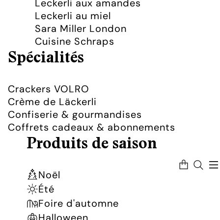
Leckerli aux amandes
Leckerli au miel
Sara Miller London
Cuisine Schraps
Spécialités
Crackers VOLRO
Crème de Läckerli
Confiserie & gourmandises
Coffrets cadeaux & abonnements
Produits de saison
Nombre
total
d’articles
Noël
dans
le
panier:
Été
0
Foire d'automne
Halloween