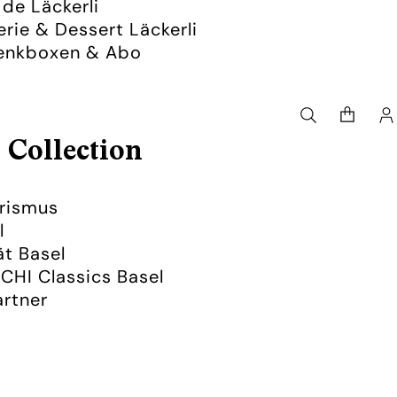
de Läckerli
erie & Dessert Läckerli
enkboxen & Abo
Artikel
im
Warenko
insgesamt
0
 Collection
K
urismus
l
ät Basel
CHI Classics Basel
rtner