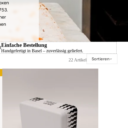
boxen
753.
ner
nen
Einfache Bestellung
3
Handgefertigt in Basel – zuverlässig geliefert.
Sortieren
22 Artikel
Spalte