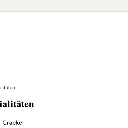
alitäten
ialitäten
 Cräcker