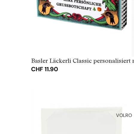
Basler Läckerli Classic personalisiert 
CHF 11.90
Basler
Läckerli
Classic
Postkarten
Box
VOLRO
Personalisiert
(ab
10
Stück)