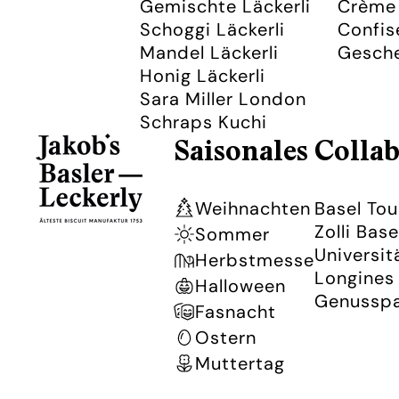
Gemischte Läckerli
Crème 
Schoggi Läckerli
Confis
Mandel Läckerli
Gesch
Honig Läckerli
Sara Miller London
Schraps Kuchi
Saisonales
Collab
Weihnachten
Basel To
Zolli Base
Sommer
Universit
Herbstmesse
Longines 
Halloween
Genusspa
Fasnacht
Ostern
Muttertag