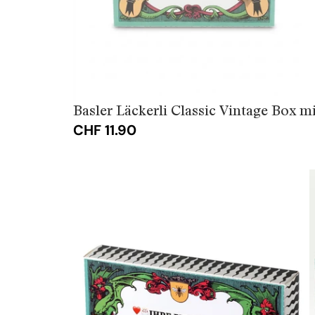
Basler Läckerli Classic Vintage Box mi
CHF 11.90
Basler
Läckerli
Classic
personalisiert
mit
Bild
(ab
10
Stück)