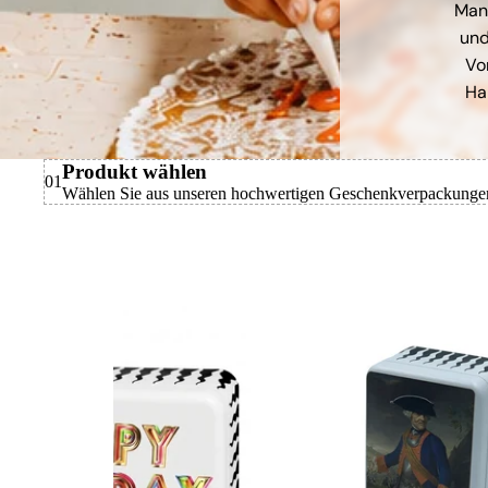
Manu
und
Vo
Ha
Produkt wählen
01
Wählen Sie aus unseren hochwertigen Geschenkverpackunge
Basler
Leckerly
Classic
personalisierte
Blechdose
Gross
(ab
10
Stück)