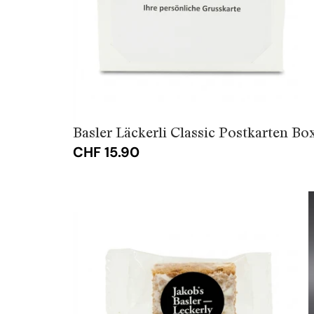
Basler Läckerli Classic Postkarten Box
CHF 15.90
Basler
Läckerli
Classic
Uno
personalisierte
Etikette
(ab
50
Stück)