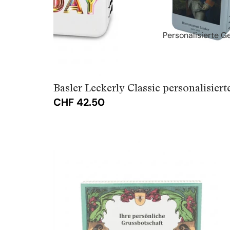
Personalisierte 
Basler Leckerly Classic personalisiert
CHF 42.50
Basler
Läckerli
Classic
Vintage
Box
mit
Ihrem
Text
(ab
1
Stück)