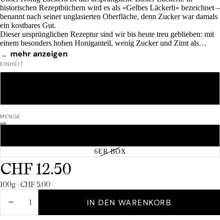
historischen Rezeptbüchern wird es als «Gelbes Läckerli» bezeichnet –
benannt nach seiner unglasierten Oberfläche, denn Zucker war damals
ein kostbares Gut.
Dieser ursprünglichen Rezeptur sind wir bis heute treu geblieben: mit
einem besonders hohen Honiganteil, wenig Zucker und Zimt als
einzigem traditionellen Läckerli-Gewürz. Sorgfältig ausgewählte,
…
mehr anzeigen
Lieferzeit: 1-2 Tage
natürliche Zutaten und echte Handwerkskunst verleihen unserem
EINHEIT
Honig Läckerli seinen unverwechselbaren Charakter.
250 G
Wussten Sie schon?
Unsere Honig Läckerli gehen auf eine Rezeptur aus dem 18.
500 G
Jahrhundert zurück. Sie werden auch Steigersches Basler Leckerly
1 KG
genannt, da die Rezeptur auf Johann Jakob Steiger (1736–1813)
zurückgeht, der einst Besitzer unseres Unternehmens war.
MENGE
EINZELPRODUKT
12ER BOX
6ER BOX
CHF 12.50
Grundpreis
100g - CHF 5.00
MENGE
MENGE
IN DEN WARENKORB
VERRINGERN
ERHÖHEN