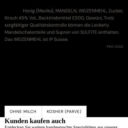
Zutaten & Nährwerte
Zutaten:
Honig (Mexiko), MANDELN, WEIZENMEHL, Zucker,
Kirsch 45% Vol., Backtriebmittel E500, Gewürz, Trotz
sorgfältiger Qualitätskontrolle können die Leckerly
Mandelschalenteile und Supren von SULFITE enthalten.
Das WEIZENMEHL ist IP Suisse.
Nährwerte:
PRO 100G
Energie
1730 kJ (413 kcal)
Fett
15.7 g
davon gesättigte Fettsäuren
1.2 g
Kohlenhydrate
58.0 g
davon Zucker
38.0 g
Eiweiss
8.7 g
Salz
0.01 g
OHNE MILCH
KOSHER (PARVE)
Kunden kaufen auch
Entdecken Sie weitere handgemachte Spezialitäten aus unserer