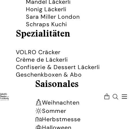
Mandel Läckerli
Honig Läckerli
Sara Miller London
Schraps Kuchi
Spezialitäten
VOLRO Cräcker
Crème de Läckerli
Confiserie & Dessert Läckerli
Geschenkboxen & Abo
Saisonales
Artikel
im
Warenkorb
Weihnachten
insgesamt:
0
Sommer
Herbstmesse
Halloween