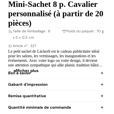
Mini-Sachet 8 p. Cavalier
personnalisé (à partir de 20
pièces)
Taille de l'emballage : 6
Poids du paquet : 70 g
x 5 x 12,5 cm
Article n° : 327
Le petit sachet de Läckerli est le cadeau publicitaire idéal
pour les salons, les vernissages, les inaugurations et les
événements. Avec votre logo ou votre design, il devient
une attention sympathique qui allie plaisir, tradition bâloise
et votre marque d'une manière particulière.
…
afficher plus
Bon à savoir
Gabarit d'impression
Remise quantitative
Quantité minimale de commande