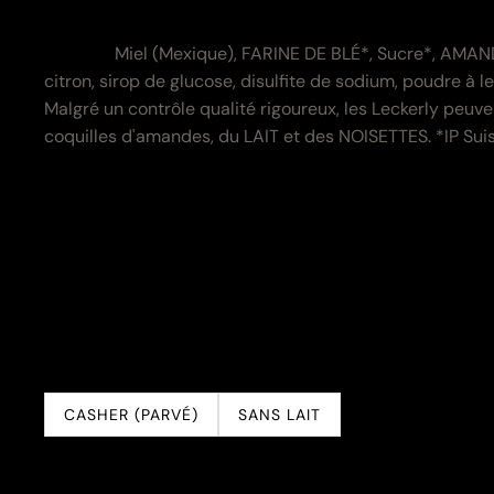
Ingrédients et valeurs nu
Zutaten:
Miel (Mexique), FARINE DE BLÉ*, Sucre*, AMAN
citron, sirop de glucose, disulfite de sodium, poudre à l
Malgré un contrôle qualité rigoureux, les Leckerly peu
coquilles d'amandes, du LAIT et des NOISETTES. *IP Suis
Nährwerte:
Energie
Fett
davon gesättigte Fettsäuren
Kohlenhydrate
davon Zucker
Eiweiss
Salz
CASHER (PARVÉ)
SANS LAIT