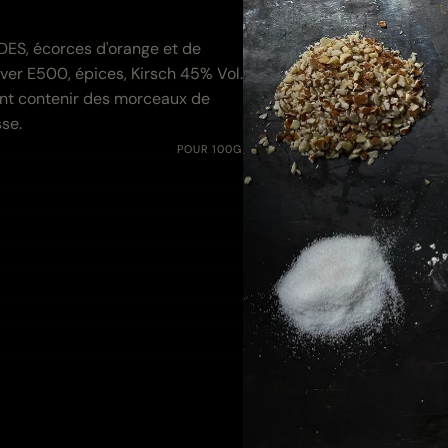
tritives
DES, écorces d'orange et de
ever E500, épices, Kirsch 45% Vol.
vent contenir des morceaux de
se.
POUR 100G
1 550 kJ (370 kcal)
4.1 g
0.3 g
76.0 g
54.0 g
5.0 g
0.01 g