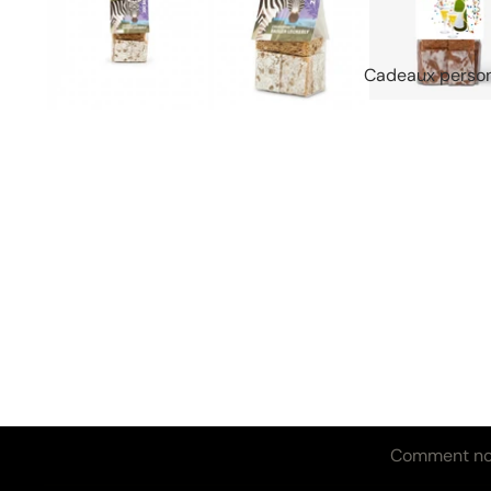
Cadeaux person
Ingrédients et valeurs nutritives
Comment nou