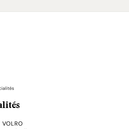
cialités
lités
s VOLRO