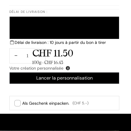
DÉLAI DE LIVRAISON :
STANDARD
EXPRIMER
Délai de livraison : 10 jours à partir du bon à tirer
CHF 11.50
DIMINUER
AUGMENTER
LA
LA
Prix unitaire
100g - CHF 16.43
QUANTITÉ
QUANTITÉ
Votre création personnalisée
Lancer la personnalisation
Als Geschenk einpacken.
(CHF 5.-)