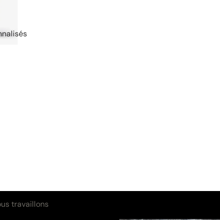
nalisés
s travaillons