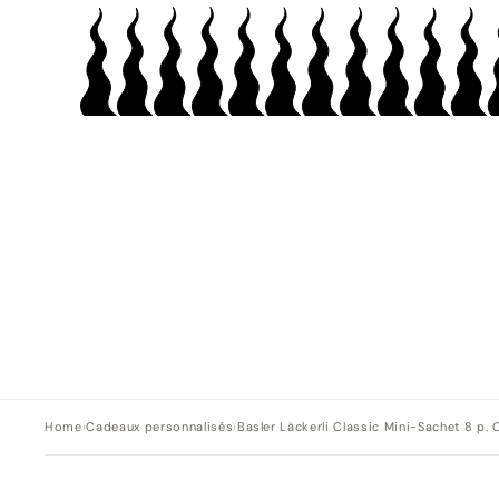
Home
›
Cadeaux personnalisés
›
Basler Läckerli Classic Mini-Sachet 8 p. 