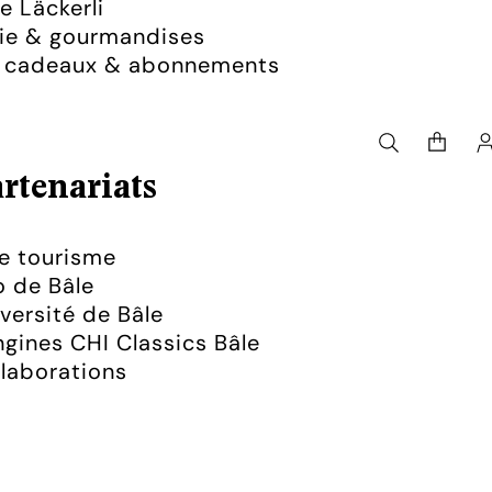
 Läckerli
rie & gourmandises
s cadeaux & abonnements
Nombre
total
d’article
dans
le
rtenariats
panier:
0
e tourisme
 de Bâle
versité de Bâle
gines CHI Classics Bâle
laborations