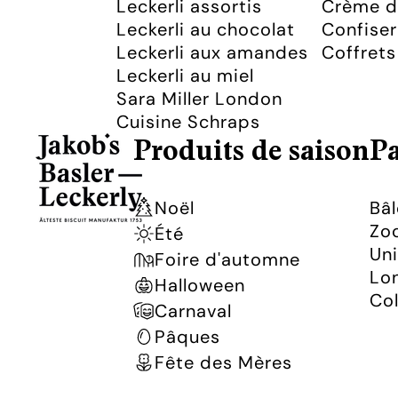
Leckerli assortis
Crème de
Leckerli au chocolat
Confise
Leckerli aux amandes
Coffret
Leckerli au miel
Sara Miller London
Cuisine Schraps
Produits de saison
Pa
Noël
Bâl
Zoo
Été
Uni
Foire d'automne
Lon
Halloween
Col
Carnaval
Pâques
Fête des Mères