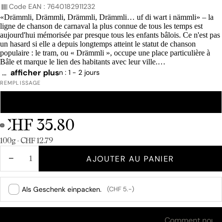
Code EAN : 7640182911232
«Drämmli, Drämmli, Drämmli, Drämmli… uf di wart i nämmli» – la
ligne de chanson de carnaval la plus connue de tous les temps est
aujourd'hui mémorisée par presque tous les enfants bâlois. Ce n'est pas
un hasard si elle a depuis longtemps atteint le statut de chanson
populaire : le tram, ou « Drämmli », occupe une place particulière à
Bâle et marque le lien des habitants avec leur ville.
Le motif de cette boîte unique a été créé par l'illustrateur bâlois Nicolas
…
afficher plus
Délai de livraison : 1 - 2 jours
d'Aujourd'hui.
REMPLISSAGE
CLASSIQUE
MIXTE
CHF 35.80
Prix unitaire
100g - CHF 12.79
DIMINUER
AUGMENTER
AJOUTER AU PANIER
LA
LA
QUANTITÉ
QUANTITÉ
Als Geschenk einpacken.
(CHF 5.-)
Ingrédients et valeurs nutritives
Comment nous t