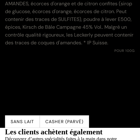
AMANDES, écorces d'orange et de citron confites (sirop
de glucose, écorces d'orange, écorces de citron. Peut
contenir des traces de SULFITES), poudre à lever E500,
épices, Kirsch de Bâle Campagne 45% Vol.. Malgré un
contrôle qualité rigoureux, les Leckerly peuvent contenir
des traces de coques d'amandes. * IP Suisse.
Nährwerte:
POUR 100G
Energie
1 550 kJ (370 kcal)
Fett
4.1 g
davon gesättigte Fettsäuren
0.3 g
Kohlenhydrate
76.0 g
davon Zucker
54.0 g
Eiweiss
5.0 g
Salz
0.01 g
SANS LAIT
CASHER (PARVÉ)
Les clients achètent également
Découvrez d’autres spécialités faites à la main dans notre