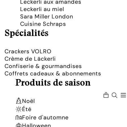
Leckerli aux amandes
Leckerli au miel
Sara Miller London
Cuisine Schraps
Spécialités
Crackers VOLRO
Crème de Läckerli
Confiserie & gourmandises
Coffrets cadeaux & abonnements
Produits de saison
Nombre
total
d’articles
Noël
dans
le
panier:
Été
0
Foire d'automne
Halloween